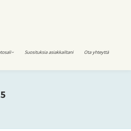
tosali
Suosituksia asiakkailtani
Ota yhteyttä
15