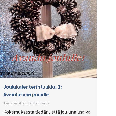
Joulukalenterin luukku 1:
Avaudutaan joululle
Ilon ja onnellisuuden kuntosali
Kokemuksesta tiedän, että joulunalusaika