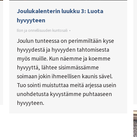
Joulukalenterin luukku 3: Luota
hyvyyteen
Ilon ja onnellisuuden kuntosali
Joulun tunteessa on perimmiltään kyse
hyvyydestä ja hyvyyden tahtomisesta
myös muille. Kun näemme ja koemme
hyvyyttä, lähtee sisimmässämme
soimaan jokin ihmeellisen kaunis sävel.
Tuo sointi muistuttaa meitä arjessa usein
unohdetusta kyvystämme puhtaaseen
hyvyyteen.