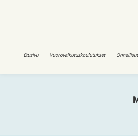
Etusivu
Vuorovaikutuskoulutukset
Onnellisu
M