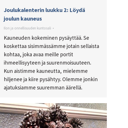
Joulukalenterin luukku 2: Löydä
joulun kauneus
Ilon ja onnellisuuden kuntosali
Kauneuden kokeminen pysäyttää. Se
koskettaa sisimmässämme jotain sellaista
kohtaa, joka avaa meille portit
ihmeellisyyteen ja suurenmoisuuteen.
Kun aistimme kauneutta, mielemme
hiljenee ja kiire pysähtyy. Olemme jonkin
ajatuksiamme suuremman äärellä.