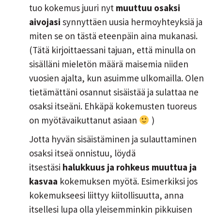
tuo kokemus juuri nyt
muuttuu osaksi
aivojasi
synnyttäen uusia hermoyhteyksiä ja
miten se on tästä eteenpäin aina mukanasi.
(Tätä kirjoittaessani tajuan, että minulla on
sisälläni mieletön määrä maisemia niiden
vuosien ajalta, kun asuimme ulkomailla. Olen
tietämättäni osannut sisäistää ja sulattaa ne
osaksi itseäni. Ehkäpä kokemusten tuoreus
on myötävaikuttanut asiaan
)
Jotta hyvän sisäistäminen ja sulauttaminen
osaksi itseä onnistuu, löydä
itsestäsi
halukkuus ja rohkeus muuttua ja
kasvaa
kokemuksen myötä. Esimerkiksi jos
kokemukseesi liittyy kiitollisuutta, anna
itsellesi lupa olla yleisemminkin pikkuisen