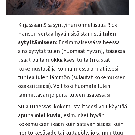
Kirjassaan Sisäsyntyinen onnellisuus Rick
Hanson vertaa hyvän sisäistämistä
tulen
sytyttämiseen
: Ensimmäisessä vaiheessa
sinä sytytät tulen (huomaat hyvän), toisessa
lisäät puita ruokkiaksesi tulta (rikastat
kokemustasi) ja kolmannessa annat itsesi
tuntea tulen lämmön (sulautat kokemuksen
osaksi itseäsi). Voit toki huomata tulen
lämmittävän jo puita tuleen lisätessäsi.
Sulauttaessasi kokemusta itseesi voit käyttää
apuna
mielikuvia
, esim. näet hyvän
kokemuksen ikään kuin satavan sisääsi kuin
hento kesäsade tai kultapöly, joka muuttuu