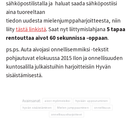
sähköpostilistalla ja haluat saada sähköpostiisi
aina tuoreeltaan
tiedon uudesta mielenjumppaharjoitteesta, niin
liity
tästä linkistä
. Saat nyt liittymislahjana
5 tapaa
rentouttaa aivot 60 sekunnissa -oppaan
.
ps.ps. Auta aivojasi onnellisemmiksi -tekstit
pohjautuvat elokuussa 2015 Ilon ja onnellisuuden
kuntosalilla julkaistuihin harjoitteisiin Hyvän
sisäistämisestä.
Avainsanat:
aivot myönteisiksi
hyvään uppoutuminen
hyvän sisäistäminen
Mielen jumppaaminen
onnellisuus
onnellisuusharjoitteet