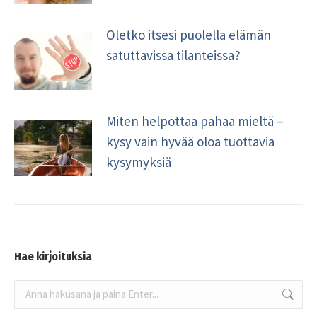
Oletko itsesi puolella elämän
satuttavissa tilanteissa?
Miten helpottaa pahaa mieltä –
kysy vain hyvää oloa tuottavia
kysymyksiä
Hae kirjoituksia
Search: