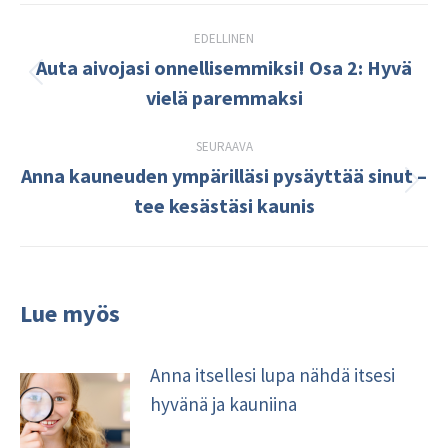
Post
EDELLINEN
navigation
Auta aivojasi onnellisemmiksi! Osa 2: Hyvä
Edellinen
vielä paremmaksi
kirjoitus:
SEURAAVA
Anna kauneuden ympärilläsi pysäyttää sinut –
Seuraava
tee kesästäsi kaunis
kirjoitus:
Lue myös
Anna itsellesi lupa nähdä itsesi
hyvänä ja kauniina