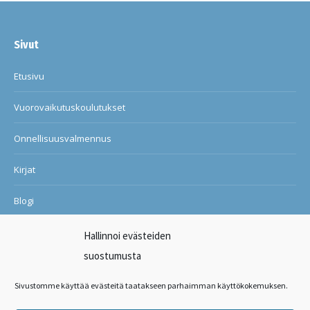
Sivut
Etusivu
Vuorovaikutuskoulutukset
Onnellisuusvalmennus
Kirjat
Blogi
Ilon ja onnellisuuden kuntosali
Hallinnoi evästeiden
suostumusta
Suosituksia asiakkailtani
Sivustomme käyttää evästeitä taatakseen parhaimman käyttökokemuksen.
Ota yhteyttä