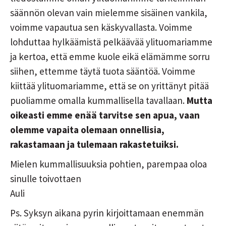
säännön olevan vain mielemme sisäinen vankila,
voimme vapautua sen käskyvallasta. Voimme
lohduttaa hylkäämistä pelkäävää ylituomariamme
ja kertoa, että emme kuole eikä elämämme sorru
siihen, ettemme täytä tuota sääntöä. Voimme
kiittää ylituomariamme, että se on yrittänyt pitää
puoliamme omalla kummallisella tavallaan.
Mutta
oikeasti emme enää tarvitse sen apua, vaan
olemme vapaita olemaan onnellisia,
rakastamaan ja tulemaan rakastetuiksi.
Mielen kummallisuuksia pohtien, parempaa oloa
sinulle toivottaen
Auli
Ps. Syksyn aikana pyrin kirjoittamaan enemmän