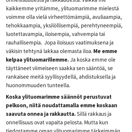
kaikkemme yritämme, ylituomarimme mielestä
voimme olla vielä virheettömämpiä, avuliaampia,
tehokkaampia, yksilöllisempiä, perehtyneempiä,
luotettavampia, iloisempia, vahvempia tai
rauhallisempia. Jopa iloisuus vaatimuksena ja
väkisin tehtynä lakkaa olemasta iloa.
Me emme
kelpaa ylituomarillemme.
Ja koska emme ole
täyttäneet viimeiseen saakka sen sääntöä, se
rankaisee meitä syyllisyydellä, ahdistuksella ja
huonommuuden tunteella.
Koska ylituomarimme säännöt perustuvat
pelkoon, niitä noudattamalla emme koskaan
saavuta onnea ja rakkautta.
Sillä rakkaus ja
onnellisuus ovat vapaita pelosta. Mutta kun
tiedostamme oman ylituomarimme tärkeimmän