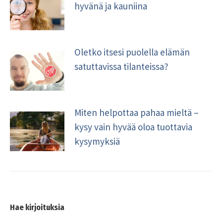
hyvänä ja kauniina
Oletko itsesi puolella elämän
satuttavissa tilanteissa?
Miten helpottaa pahaa mieltä –
kysy vain hyvää oloa tuottavia
kysymyksiä
Hae kirjoituksia