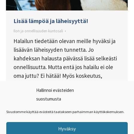
Lisää lämpöä ja läheisyyttä!
Ilon ja onnellisuuden kuntosali
Halailun tiedetään olevan meille hyväksi ja
lisäävän läheisyyden tunnetta. Jo
kahdeksan halausta päivässä lisää selkeästi
onnellisuutta. Mutta entä jos halailu ei ole
oma juttu? Ei hätää! Myös koskeutus,
lämmön ja turvallisuuden aistiminen ja
Hallinnoi evästeiden
lempeän äänen kuuleminen saa
suostumusta
rakkaushormoonin erittymään.
Sivustomme käyttää evästeitä taatakseen parhaimman käyttökokemuksen.
Hyväksy