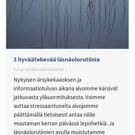
3 hyväätekevää läsnäolorutiinia
Ilon ja onnellisuuden kuntosali
Nykyisen ärsykekaaoksen ja
informaatiotulvan aikana aivomme kärsivät
jatkuvasta ylikuormituksesta. Voimme
auttaa stressaantuneita aivojamme
päättämällä tietoisesti antaa niille
muutaman kerran päivässä lepohetkiä. Ja
läsnäolorutiinien avulla muistutamme