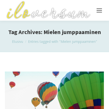
Tag Archives:
Mielen jumppaaminen
You are here:
Etusivu
Entries tagged with "Mielen jumppaaminen"