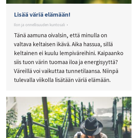
Lisää väriä elämään!
Ilon ja onnellisuuden kuntosali
Tänä aamuna oivalsin, että minulla on
valtava keltaisen ikävä. Aika hassua, sillä
keltainen ei kuulu lempiväreihini. Kaipaanko
siis tuon värin tuomaa iloa ja energisyyttä?
Väreillä voi vaikuttaa tunnetilaansa. Niinpä
tulevalla viikolla lisätään väriä elämään.