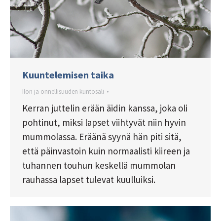
Kuuntelemisen taika
Ilon ja onnellisuuden kuntosali
Kerran juttelin erään äidin kanssa, joka oli
pohtinut, miksi lapset viihtyvät niin hyvin
mummolassa. Eräänä syynä hän piti sitä,
että päinvastoin kuin normaalisti kiireen ja
tuhannen touhun keskellä mummolan
rauhassa lapset tulevat kuulluiksi.