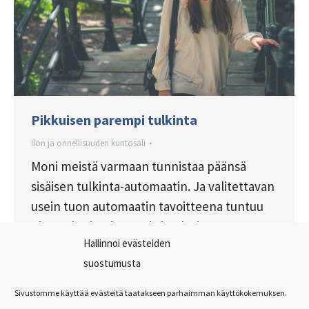
Pikkuisen parempi tulkinta
Ilon ja onnellisuuden kuntosali
Moni meistä varmaan tunnistaa päänsä
sisäisen tulkinta-automaatin. Ja valitettavan
usein tuon automaatin tavoitteena tuntuu
olevan kurjuuden maksimointi. Jos
Hallinnoi evästeiden
haluamme itsellemme paremman olon, on
suostumusta
hyvä oppia säätämään tuota tulkintakonetta
oikeaan suuntaan.
Sivustomme käyttää evästeitä taatakseen parhaimman käyttökokemuksen.