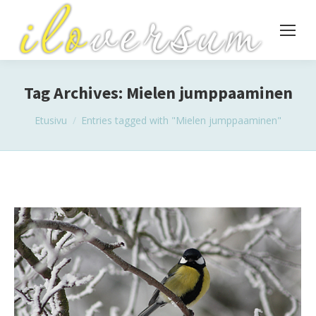
Tag Archives:
Mielen jumppaaminen
You are here:
Etusivu
Entries tagged with "Mielen jumppaaminen"