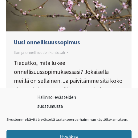
Uusi onnellisuussopimus
Ilon ja onnellisuuden kuntosali
Tiedätkö, mitä lukee
onnellisuussopimuksessasi? Jokaisella
meillä on sellainen. Ja päivitämme sitä koko
ajan. Jokainen onnellisuuteen tai ei-
Hallinnoi evästeiden
onnellisuuteen liittyvä kokemus vaikuttaa
suostumusta
sopimukseemme. Voimme kuitenkin itse
laatia sen aina uudelleen.
Sivustomme käyttää evästeitä taatakseen parhaimman käyttökokemuksen.
Hyväksy