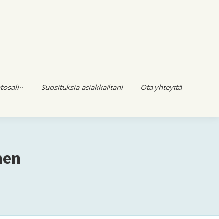
tosali
Suosituksia asiakkailtani
Ota yhteyttä
nen