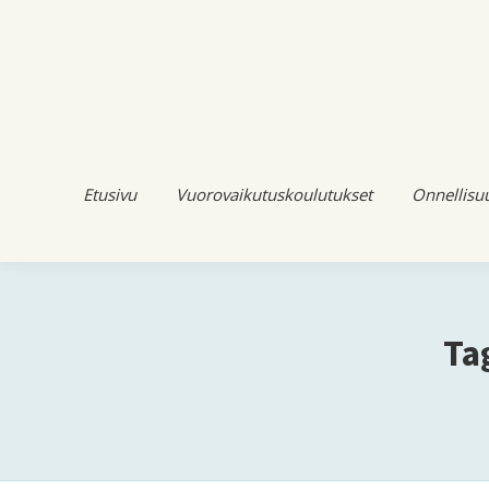
Etusivu
Vuorovaikutuskoulutukset
Onnellisu
Ta