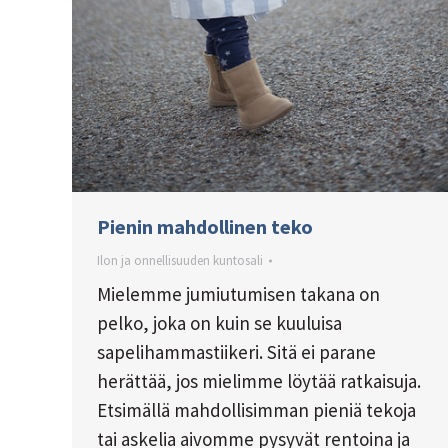
Pienin mahdollinen teko
Ilon ja onnellisuuden kuntosali
Mielemme jumiutumisen takana on
pelko, joka on kuin se kuuluisa
sapelihammastiikeri. Sitä ei parane
herättää, jos mielimme löytää ratkaisuja.
Etsimällä mahdollisimman pieniä tekoja
tai askelia aivomme pysyvät rentoina ja