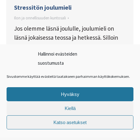
Stressitön joulumieli
Ilon ja onnellisuuden kuntosali
Jos olemme läsnä joululle, joulumieli on
läsnä jokaisessa teossa ja hetkessä. Silloin
oivaltaa, etteivät piparit tai joulukortit ole
Hallinnoi evästeiden
sinänsä tärkeitä. Tärkeämpää on sydämestä
suostumusta
virtaava tunne, sillä joulumieli on halua
rakastaa.
Sivustomme käyttää evästeitä taatakseen parhaimman käyttökokemuksen.
Hyväksy
←
1
…
10
11
12
13
14
…
Kiellä
34
→
Katso asetukset