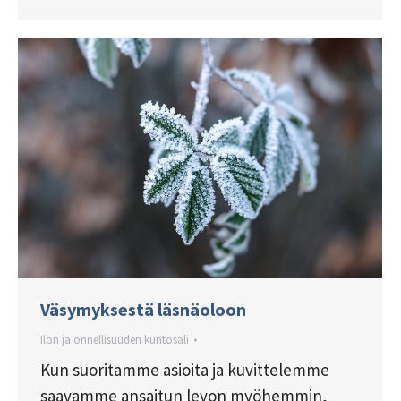
Väsymyksestä läsnäoloon
Ilon ja onnellisuuden kuntosali
Kun suoritamme asioita ja kuvittelemme
saavamme ansaitun levon myöhemmin,