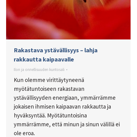
Rakastava ystävällisyys – lahja
rakkautta kaipaavalle
Ilon ja onnellisuuden kuntosali
Kun olemme virittäytyneenä
myötätuntoiseen rakastavan
ystävällisyyden energiaan, ymmärrämme
jokaisen ihmisen kaipaavan rakkautta ja
hyväksyntää. Myötätuntoisina
ymmärrämme, että minun ja sinun välillä ei
ole eroa.